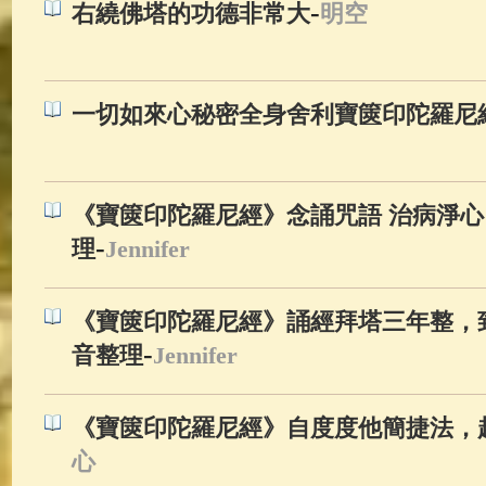
-
右繞佛塔的功德非常大
明空
一切如來心秘密全身舍利寶篋印陀羅尼
《寶篋印陀羅尼經》念誦咒語 治病淨心 
-
理
Jennifer
《寶篋印陀羅尼經》誦經拜塔三年整，致
-
音整理
Jennifer
《寶篋印陀羅尼經》自度度他簡捷法，
心