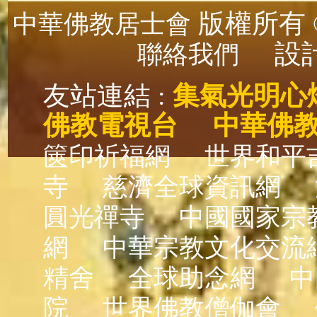
版權所有 ©
中華佛教居士會
設計
聯絡我們
友站連結 :
集氣光明心
佛教電視台
中華佛
篋印祈福網
世界和平
寺
慈濟全球資訊網
圓光禪寺
中國國家宗
網
中華宗教文化交流
精舍
全球助念網
中
院
世界佛教僧伽會