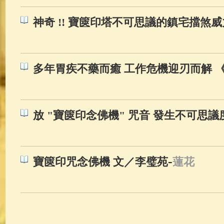
神奇 !! 寶篋印塔不可思議的鎮宅擋煞威力
多年胃疾不藥而癒 工作危機迎刃而解 
放 "寶篋印念佛機" 咒音 發生不可思議度
-
寶篋印咒念佛機 文／李璧苑
蓮花