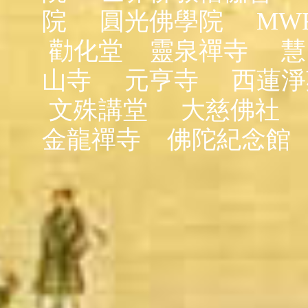
院
圓光佛學院
MW
勸化堂
靈泉禪寺
慧
山寺
元亨寺
西蓮淨
文殊講堂
大慈佛社
金龍禪寺
佛陀紀念館