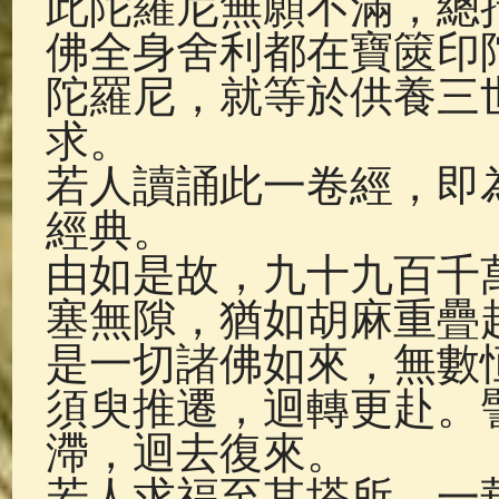
此陀羅尼無願不滿，總
佛典故事
(37)
佛說療痔(腫瘤)
佛全身舍利都在寶篋印
陀羅尼，就等於供養三
求。
若人讀誦此一卷經，即
經典。
由如是故，九十九百千
塞無隙，猶如胡麻重疊
是一切諸佛如來，無數
須臾推遷，迴轉更赴。
滯，迴去復來。
若人求福至其塔所，一