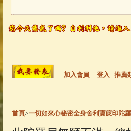
玉曆寶鈔
(236)
地藏經
(225)
觀世音菩薩
(146)
聖救度佛母(綠
高僧故事
(142)
放生護生
(133)
金山活佛
(109)
普陀山南海觀世
加入會員
登入
|
推薦
一切如來心秘密全身舍利寶篋印
生活禪
(70)
釋迦牟尼佛傳
(69)
首頁
>
一切如來心秘密全身舍利寶篋印陀
善財童子五十三參
(57)
觀世音