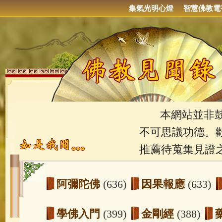
集氣光明心燈
智慧佛教電
本網站並非鼓吹
不可思議功德。
推薦待蒐集見證
阿彌陀佛
(636)
因果報應
(633)
學佛入門
(399)
金剛經
(388)