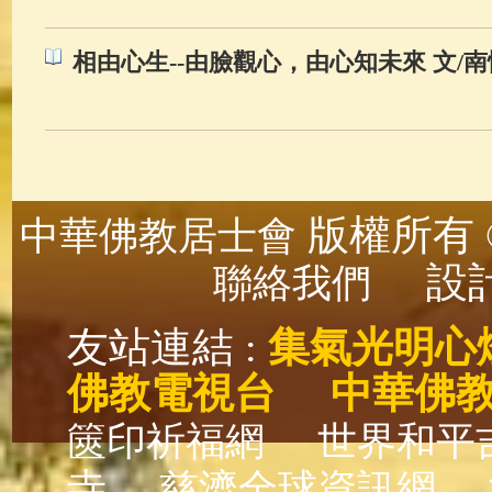
相由心生--由臉觀心，由心知未來 文/
版權所有 ©
中華佛教居士會
設計
聯絡我們
友站連結 :
集氣光明心
佛教電視台
中華佛
篋印祈福網
世界和平
寺
慈濟全球資訊網