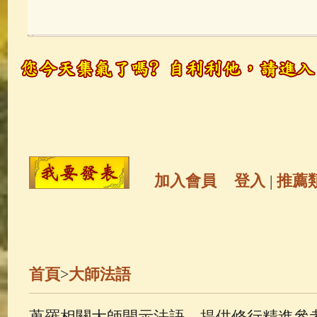
玉曆寶鈔
(236)
地藏經
(225)
觀世音菩薩
(146)
聖救度佛母(綠
高僧故事
(142)
放生護生
(133)
金山活佛
(109)
普陀山南海觀世
加入會員
登入
|
推薦
一切如來心秘密全身舍利寶篋印
生活禪
(70)
釋迦牟尼佛傳
(69)
首頁
>
大師法語
善財童子五十三參
(57)
觀世音
蒐羅相關大師開示法語，提供修行精進參