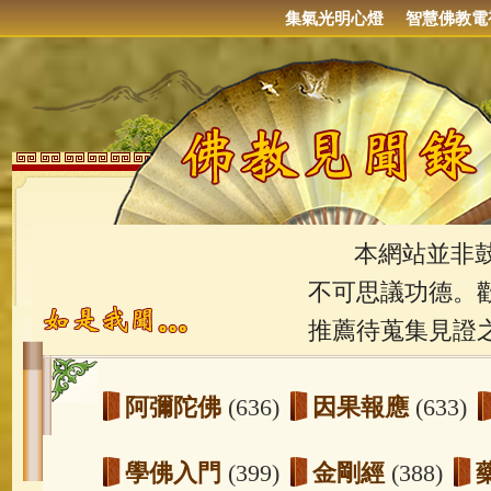
集氣光明心燈
智慧佛教電
本網站並非鼓吹
不可思議功德。
推薦待蒐集見證
阿彌陀佛
(636)
因果報應
(633)
學佛入門
(399)
金剛經
(388)