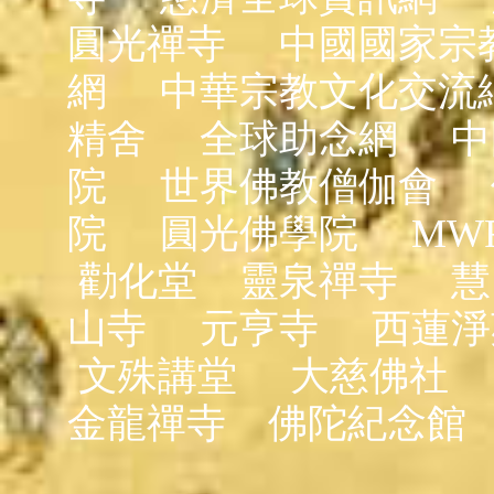
圓光禪寺
中國國家宗
網
中華宗教文化交流
精舍
全球助念網
中
院
世界佛教僧伽會
院
圓光佛學院
MW
勸化堂
靈泉禪寺
慧
山寺
元亨寺
西蓮淨
文殊講堂
大慈佛社
金龍禪寺
佛陀紀念館