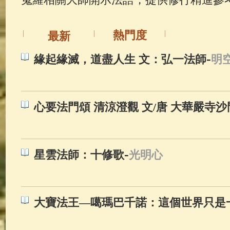
佛典故事
(37)
佛說療痔(腫瘤)
熱門度
最新
-
緣起緣滅，道盡人生 文：弘一法師
明
心要法門頌 清涼澄觀 文/唐 大華嚴寺
-
星雲法師：十修歌
光明心
大寶法王—噶瑪巴千諾：這個世界只是