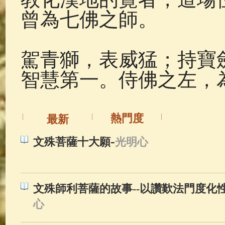
曾為七佛之師。
駕青獅，表威猛；持寶
智慧第一。侍佛之左，
熱門度
最新
-
文殊菩薩十大願
光明心
文殊師利菩薩的故事--以讚歎法門度化
心