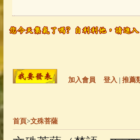
玉曆寶鈔
(236)
地藏經
(225)
觀世音菩薩
(146)
聖救度佛母(綠
高僧故事
(142)
放生護生
(133)
金山活佛
(109)
普陀山南海觀世
加入會員
登入
|
推薦
一切如來心秘密全身舍利寶篋印
生活禪
(70)
釋迦牟尼佛傳
(69)
首頁
>
文殊菩薩
善財童子五十三參
(57)
觀世音