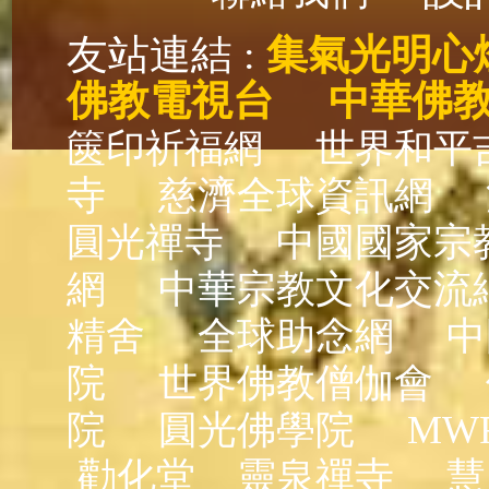
友站連結 :
集氣光明心
佛教電視台
中華佛
篋印祈福網
世界和平
寺
慈濟全球資訊網
圓光禪寺
中國國家宗
網
中華宗教文化交流
精舍
全球助念網
中
院
世界佛教僧伽會
院
圓光佛學院
MW
勸化堂
靈泉禪寺
慧