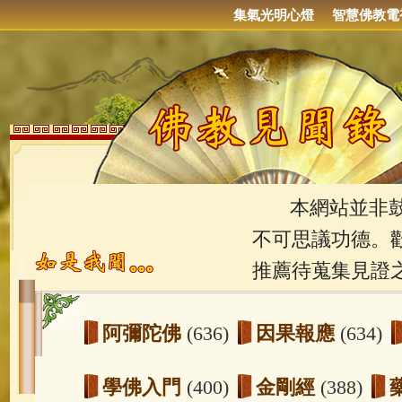
集氣光明心燈
智慧佛教電
本網站並非鼓吹
不可思議功德。
推薦待蒐集見證
阿彌陀佛
(636)
因果報應
(634)
學佛入門
(400)
金剛經
(388)