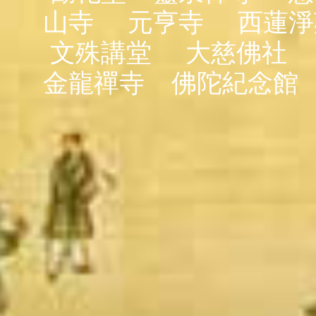
山寺
元亨寺
西蓮淨
文殊講堂
大慈佛社
金龍禪寺
佛陀紀念館