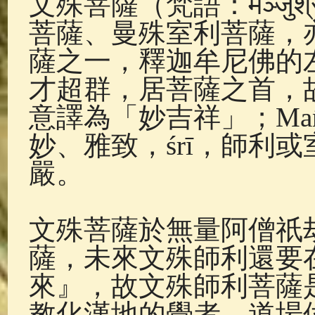
文殊菩薩（梵語：मञ्जुश्
佛典故事
(38)
佛說療痔(腫瘤)
菩薩、曼殊室利菩薩，
薩之一，釋迦牟尼佛的
才超群，居菩薩之首，
意譯為「妙吉祥」；Ma
妙、雅致，śrī，師利
嚴。
文殊菩薩於無量阿僧祇
薩，未來文殊師利還要
來』，故文殊師利菩薩
教化漢地的覺者，道場