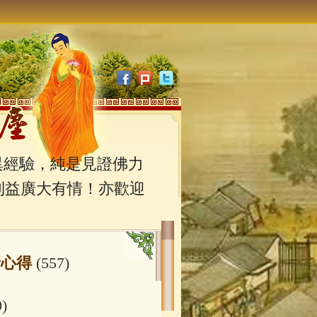
經驗，純是見證佛力
利益廣大有情！亦歡迎
行心得
(557)
0)