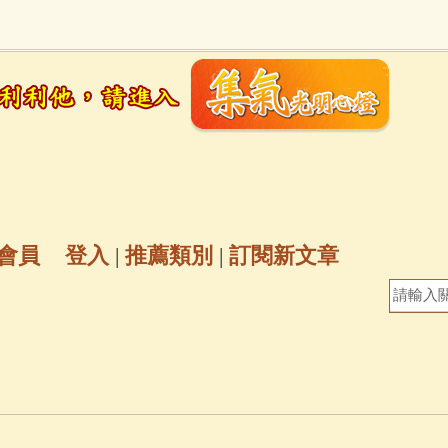
地藏經
(225)
臨終助念
(190)
文殊菩薩
(
7)
聖救度佛母(綠度母)
(144)
動物念佛往
放生護生
(133)
戒除邪淫
(129)
佛陀十
普陀山南海觀世音菩薩
(84)
會員
登入
|
推薦類別
|
訂閱新文章
密全身舍利寶篋印陀羅尼經
(81)
六字大明咒
(
69)
生活禪
(69)
大梵天王（四面佛）感應
三參
(57)
觀世音菩薩普門品
(54)
蓮花生大