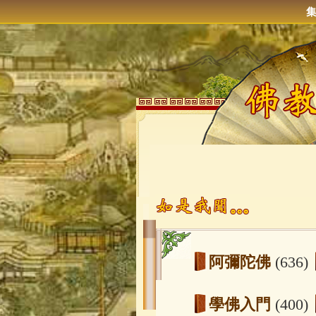
阿彌陀佛
(636)
學佛入門
(400)