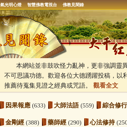
集氣光明心燈
智慧佛教電視台
佛教見聞錄
本網站並非鼓吹怪力亂神，更非強調靈異
不可思議功德。歡迎各位大德踴躍投稿，以
推薦待蒐集見證之經典或咒語。
觀看全文
因果報應
(633)
大師法語
(559)
綜合修
金剛經
(388)
藥師經
(290)
心法修持
(25