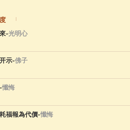
佛說療痔(腫瘤)病經
(27)
助念機 App
(3)
度
-
來
光明心
-
开示
佛子
-
懺悔
-
耗福報為代價
懺悔