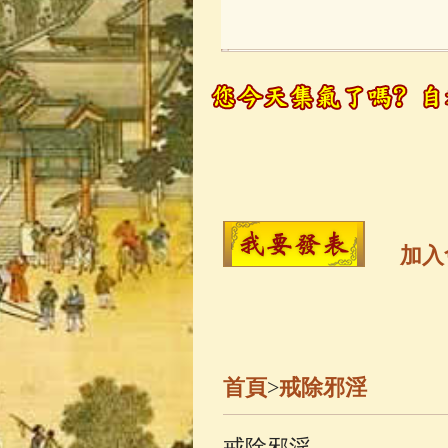
玉曆寶鈔
(236)
觀世音菩薩
(14
高僧故事
(141)
金山活佛
(109)
加入
一切如來心秘
釋迦牟尼佛傳
(
首頁
>
戒除邪淫
善財童子五十
戒除邪淫