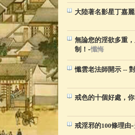
大陸著名影星丁嘉麗
無論您的淫欲多重，
-
制！
懺悔
懺雲老法師開示 -- 
戒色的十個好處，你
-
戒淫邪的100條理由