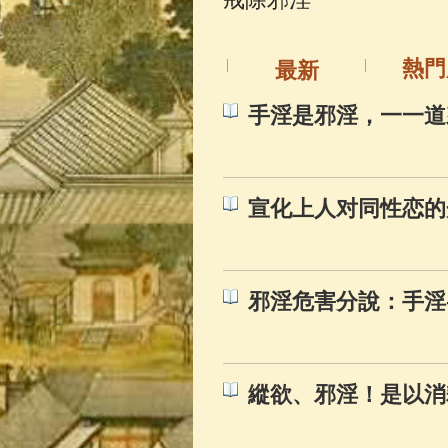
佛典故事
(37)
熱門
最新
手淫是邪淫，一一道
宣化上人对同性恋的
邪淫危害分說：手淫
縱欲、邪淫！是以消