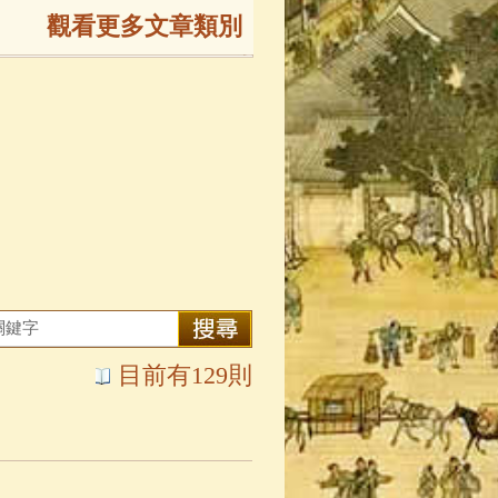
觀看更多文章類別
165)
生
(143)
大弟子傳
(127)
81)
大悲咒
(72)
目前有129則
錄
(61)
士
(47)