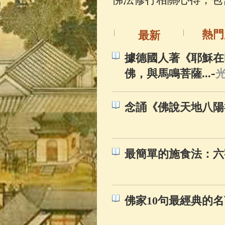
佛典故事
(37)
熱門
最新
據德國人著《耶穌在
-
佛，與馬鳴菩薩...
念誦《佛說天地八陽
最簡單的施食法：六
佛家10句最經典的