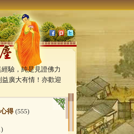
經驗，純是見證佛力
利益廣大有情！亦歡迎
行心得
(555)
1)