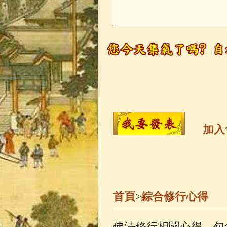
玉曆寶鈔
(236)
觀世音菩薩
(14
高僧故事
(142)
金山活佛
(109)
加入
一切如來心秘
生活禪
(70)
首頁
>
綜合修行心得
善財童子五十
佛法修行相關心得，包