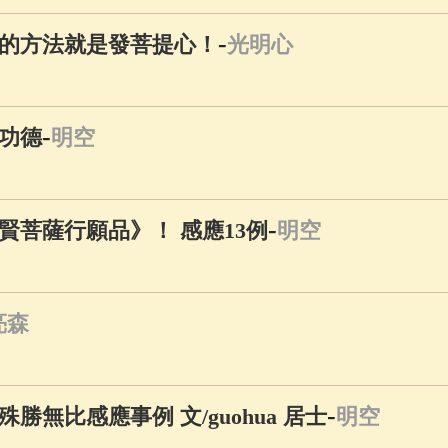
-
的方法就是發菩提心！
光明心
-
功德
明空
-
賢菩薩行願品》！ 感應13例
明空
亮森
-
無比感應事例 文/guohua 居士
明空