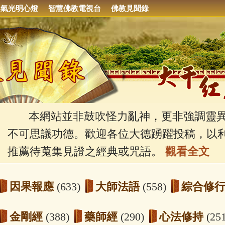
集氣光明心燈
智慧佛教電視台
佛教見聞錄
本網站並非鼓吹怪力亂神，更非強調靈異
不可思議功德。歡迎各位大德踴躍投稿，以
推薦待蒐集見證之經典或咒語。
觀看全文
因果報應
(633)
大師法語
(558)
綜合修
金剛經
(388)
藥師經
(290)
心法修持
(25