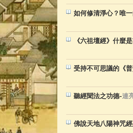
如何修清淨心？唯一
《六祖壇經》什麼是
受持不可思議的《普
-
聽經聞法之功德
連
佛說天地八陽神咒經殊勝