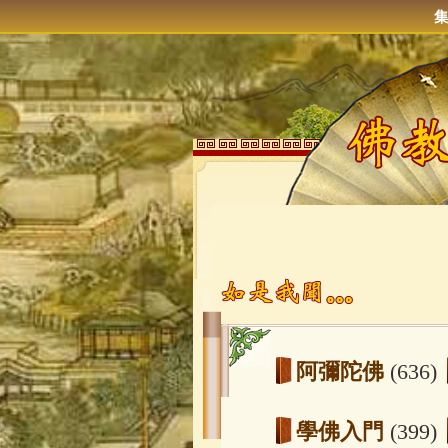
阿彌陀佛
(636)
學佛入門
(399)