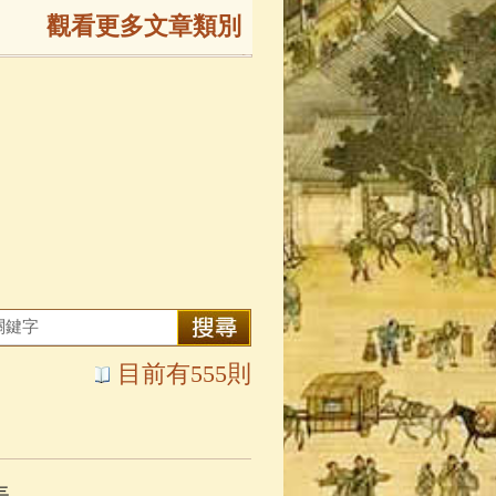
觀看更多文章類別
165)
生
(143)
大弟子傳
(127)
81)
大悲咒
(72)
目前有555則
錄
(61)
士
(47)
表