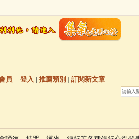
地藏經
(225)
臨終助念
(190)
文殊菩薩
(
6)
聖救度佛母(綠度母)
(144)
動物念佛往
放生護生
(133)
戒除邪淫
(129)
佛陀十
普陀山南海觀世音菩薩
(84)
會員
登入
|
推薦類別
|
訂閱新文章
密全身舍利寶篋印陀羅尼經
(81)
六字大明咒
(
釋迦牟尼佛傳
(69)
大梵天王（四面佛）感應
三參
(57)
觀世音菩薩普門品
(54)
蓮花生大
含誦經、持咒、禪坐、經行等各種修行心得發