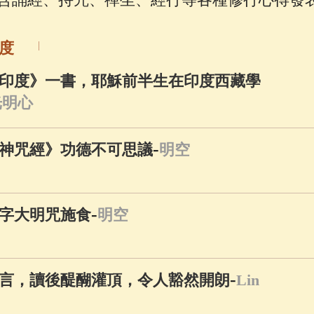
佛說療痔(腫瘤)病經
(27)
心經
(9)
助念機 
度
印度》一書，耶穌前半生在印度西藏學
光明心
-
神咒經》功德不可思議
明空
-
字大明咒施食
明空
-
名言，讀後醍醐灌頂，令人豁然開朗
Lin