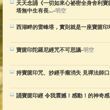
天天念誦《一切如來心祕密全身舍利寶
-
塔無中生有長...
明空
西湖畔的雷峰塔，實則就是一座寶篋印
-
寶篋印陀羅尼經咒不可思議
明空
持寶篋印咒、抄經手瘤消失 見禪法師口
誦寶篋印經 令我震撼！感動！的神奇感