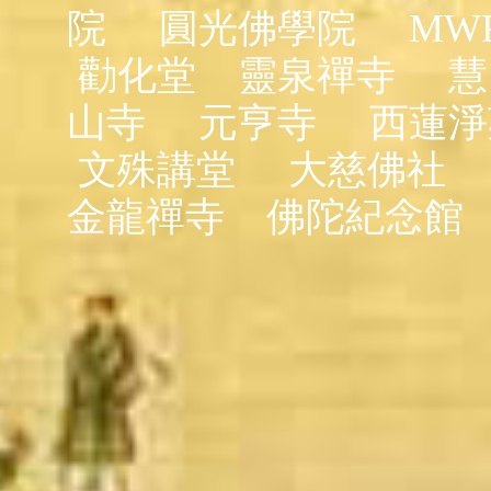
院
圓光佛學院
MW
勸化堂
靈泉禪寺
慧
山寺
元亨寺
西蓮淨
文殊講堂
大慈佛社
金龍禪寺
佛陀紀念館