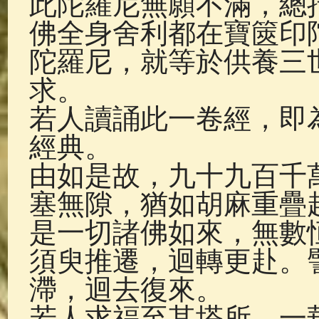
此陀羅尼無願不滿，總
佛典故事
(37)
佛說療痔(腫瘤)
佛全身舍利都在寶篋印
陀羅尼，就等於供養三
求。
若人讀誦此一卷經，即
經典。
由如是故，九十九百千
塞無隙，猶如胡麻重疊
是一切諸佛如來，無數
須臾推遷，迴轉更赴。
滯，迴去復來。
若人求福至其塔所，一