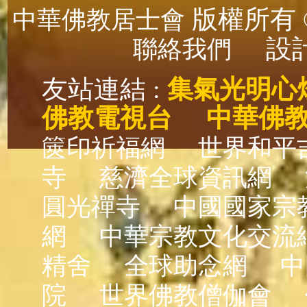
版權所有 ©
中華佛教居士會
設計
聯絡我們
友站連結 :
集氣光明心
佛教電視台
中華佛
篋印祈福網
世界和平
寺
慈濟全球資訊網
圓光禪寺
中國國家宗
網
中華宗教文化交流
精舍
全球助念網
中
院
世界佛教僧伽會