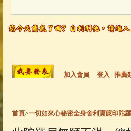
玉曆寶鈔
(236)
地藏經
(225)
觀世音菩薩
(147)
聖救度佛母(綠
高僧故事
(141)
放生護生
(133)
金山活佛
(109)
普陀山南海觀世
加入會員
登入
|
推薦
一切如來心秘密全身舍利寶篋印
釋迦牟尼佛傳
(69)
生活禪
(68)
首頁
>
一切如來心秘密全身舍利寶篋印陀
善財童子五十三參
(57)
觀世音