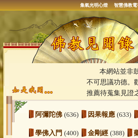
集氣光明心燈
智慧佛教電
本網站並非鼓吹
不可思議功德。
推薦待蒐集見證
阿彌陀佛
(636)
因果報應
(633)
學佛入門
(400)
金剛經
(388)