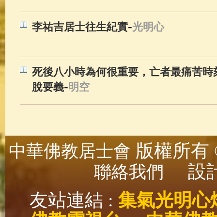
-
李祐吉居士往生紀實
光明心
死後八小時為何很重要，亡者最痛苦時
-
脫要義
明空
版權所有 ©
中華佛教居士會
設計
聯絡我們
友站連結 :
集氣光明心