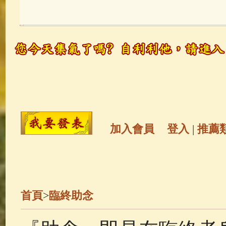
玉曆寶鈔
(236)
地藏經
(225)
觀世音菩薩
(147)
聖救度佛母(綠
高僧故事
(141)
放生護生
(133)
金山活佛
(109)
普陀山南海觀世
加入會員
登入
|
推薦
一切如來心秘密全身舍利寶篋印
釋迦牟尼佛傳
(69)
生活禪
(68)
首頁
>
臨終助念
善財童子五十三參
(57)
觀世音