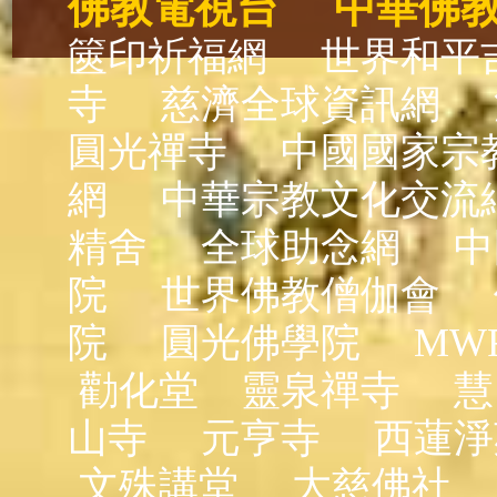
佛教電視台
中華佛
篋印祈福網
世界和平
寺
慈濟全球資訊網
圓光禪寺
中國國家宗
網
中華宗教文化交流
精舍
全球助念網
中
院
世界佛教僧伽會
院
圓光佛學院
MW
勸化堂
靈泉禪寺
慧
山寺
元亨寺
西蓮淨
文殊講堂
大慈佛社