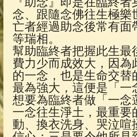
『助念』即是在臨終者
佛典故事
(37)
佛說療痔(腫瘤)
念、跟隨念佛往生極樂
亡者經過助念後常有面
等瑞相。
幫助臨終者把握此生最
費力少而成效大，因為
的一念，也是生命交替
最為強大，這便是「一
想要為臨終者做「一念
一念往生淨土，最重要
動、換衣洗身、哭泣喧
信心；三是要令他所見