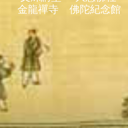
金龍禪寺
佛陀紀念館