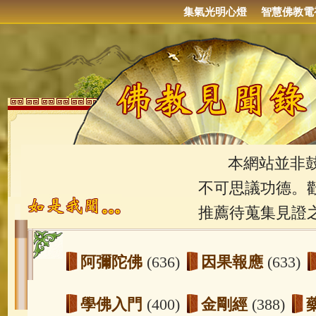
集氣光明心燈
智慧佛教電
本網站並非鼓吹
不可思議功德。
推薦待蒐集見證
阿彌陀佛
(636)
因果報應
(633)
學佛入門
(400)
金剛經
(388)