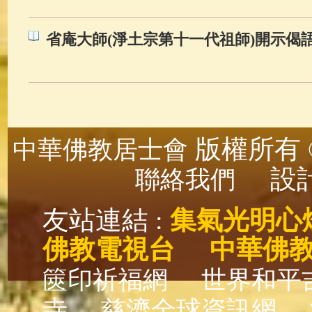
省庵大師(淨土宗第十一代祖師)開示偈
版權所有 ©
中華佛教居士會
設計
聯絡我們
友站連結 :
集氣光明心
佛教電視台
中華佛
篋印祈福網
世界和平
寺
慈濟全球資訊網