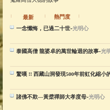
佛典故事
(37)
佛說療痔(腫瘤)
熱門度
最新
-
一念懺悔，已過二十世
光明心
-
泰國高僧 龍婆卓的萬世輪迴的故事
光
驚嘆 !! 西藏山洞發現500年前虹化縮小的
-
諸佛不欺—黃檗禪師大孝度母
光明心