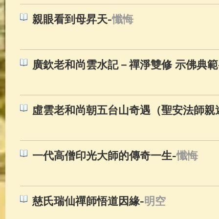
-
親眼看到母昇天
懺悔
廣欽老和尚雲水記－禪淨雙修 示佛典範
虛雲老和尚朝五台山奇遇（聖安法師親
-
一代高僧印光大師的傳奇一生
懺悔
-
慈氏瑞仙禪師悟道因緣
明空