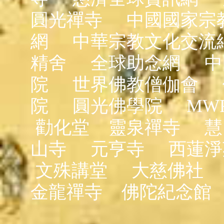
圓光禪寺
中國國家宗
網
中華宗教文化交流
精舍
全球助念網
中
院
世界佛教僧伽會
院
圓光佛學院
MW
勸化堂
靈泉禪寺
慧
山寺
元亨寺
西蓮淨
文殊講堂
大慈佛社
金龍禪寺
佛陀紀念館