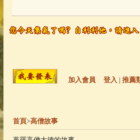
玉曆寶鈔
(236)
地藏經
(225)
觀世音菩薩
(146)
聖救度佛母(綠
高僧故事
(142)
放生護生
(133)
金山活佛
(109)
普陀山南海觀世
加入會員
登入
|
推薦
一切如來心秘密全身舍利寶篋印
生活禪
(70)
釋迦牟尼佛傳
(69)
首頁
>
高僧故事
善財童子五十三參
(57)
觀世音
蒐羅高僧大德的故事