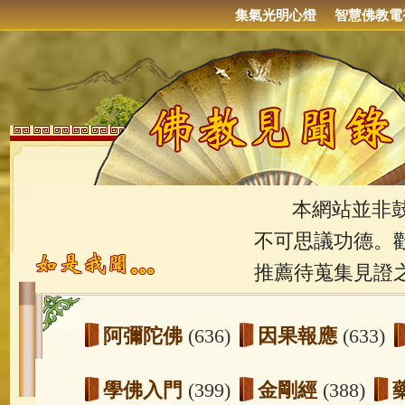
集氣光明心燈
智慧佛教電
本網站並非鼓吹
不可思議功德。
推薦待蒐集見證
阿彌陀佛
(636)
因果報應
(633)
學佛入門
(399)
金剛經
(388)