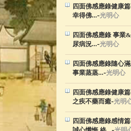
四面佛感應錄健康篇(
-
幸得佛...
光明心
四面佛感應錄 事業&
-
尿病況...
光明心
四面佛感應錄隨心滿願
-
事業蒸蒸...
光明心
四面佛感應錄健康篇(
-
之疾不藥而癒
光明
四面佛感應錄感情篇(
-
誠心懺悔 終...
光明