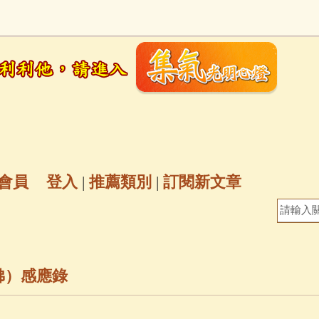
地藏經
(225)
臨終助念
(190)
文殊菩薩
(
7)
聖救度佛母(綠度母)
(144)
動物念佛往
放生護生
(133)
戒除邪淫
(129)
佛陀十
普陀山南海觀世音菩薩
(84)
會員
登入
|
推薦類別
|
訂閱新文章
密全身舍利寶篋印陀羅尼經
(81)
六字大明咒
(
69)
生活禪
(69)
大梵天王（四面佛）感應
佛）感應錄
三參
(57)
觀世音菩薩普門品
(54)
蓮花生大