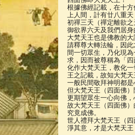
佛典故事
(37)
根據佛經記載，在十方
上人間，計有廿八重天
初禪三天（禪定離欲之
御欲界六天及我們居身
大梵天王也是佛教的大
請釋尊大轉法輪，因此
間一切眾生，乃化現為
求，因而被尊稱為「四
化作大梵天王，教化一
王之記載，故知大梵天
一般民間敬拜神明都是
但大梵天王（四面佛）
更期望眾生一心向佛，
故大梵天王（四面佛）
究竟成佛。
世人禮拜大梵天王（四
淨其意，才是大梵天王