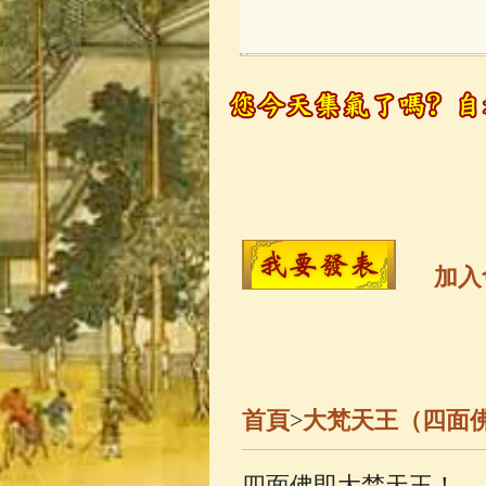
玉曆寶鈔
(236)
觀世音菩薩
(14
高僧故事
(141)
金山活佛
(109)
加入
一切如來心秘
釋迦牟尼佛傳
(
首頁
>
大梵天王（四面
善財童子五十
四面佛即大梵天王！