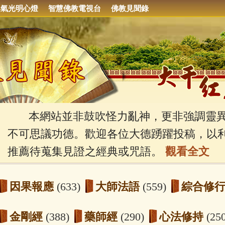
集氣光明心燈
智慧佛教電視台
佛教見聞錄
本網站並非鼓吹怪力亂神，更非強調靈異
不可思議功德。歡迎各位大德踴躍投稿，以
推薦待蒐集見證之經典或咒語。
觀看全文
因果報應
(633)
大師法語
(559)
綜合修
金剛經
(388)
藥師經
(290)
心法修持
(25