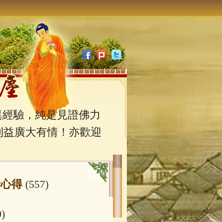
經驗，純是見證佛力
利益廣大有情！亦歡迎
行心得
(557)
0)