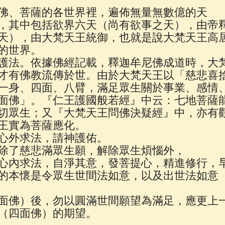
佛說療痔(腫瘤)病經
(27)
助念機 App
(3)
佛、菩薩的各世界裡，遍佈無量無數億的天
，其中包括欲界六天（尚有欲事之天），由帝
天），由大梵天王統御，也就是說大梵天王高
的世界。
護法。依據佛經記載，釋迦牟尼佛成道時，大
才有佛教流傳於世。由於大梵天王以「慈悲喜
一身、四面、八臂，滿足眾生關於事業、感情
面佛」。『仁王護國般若經』中云：七地菩薩
切眾生；又『大梵天王問佛決疑經』中，亦有
王實為菩薩應化。
心外求法，請神護佑。
除了慈悲滿眾生願，解除眾生煩惱外，
心內求法，自淨其意，發菩提心，精進修行，
的本懷是令眾生世間法如意，以及出世法如意
面佛）後，勿以圓滿世間願望為滿足，應更上
（四面佛）的期望。