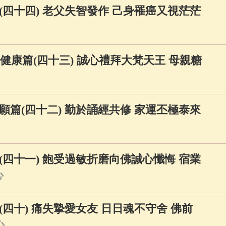
四十四) 老父失智發作 己身罹癌又視茫茫
健康篇(四十三) 誠心禮拜大梵天王 母親糖
篇(四十二) 勤於誦經共修 家運丕極泰來
四十一) 飽受過敏折磨向佛誠心懺悔 宿業
心
四十) 痛失摯愛女友 日日魂不守舍 佛前
心