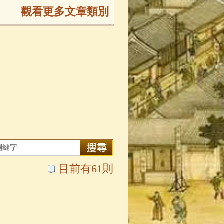
觀看更多文章類別
165)
生
(143)
大弟子傳
(127)
81)
大悲咒
(72)
目前有61則
錄
(61)
士
(47)