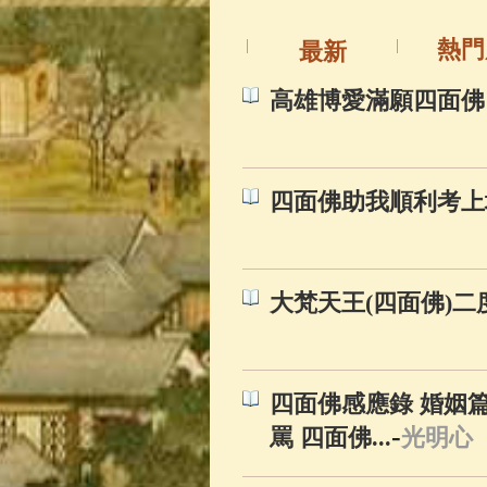
熱門
最新
高雄博愛滿願四面佛
四面佛助我順利考上
大梵天王(四面佛)二
四面佛感應錄 婚姻篇
-
罵 四面佛...
光明心