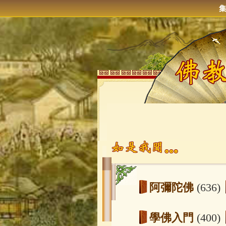
阿彌陀佛
(636)
學佛入門
(400)