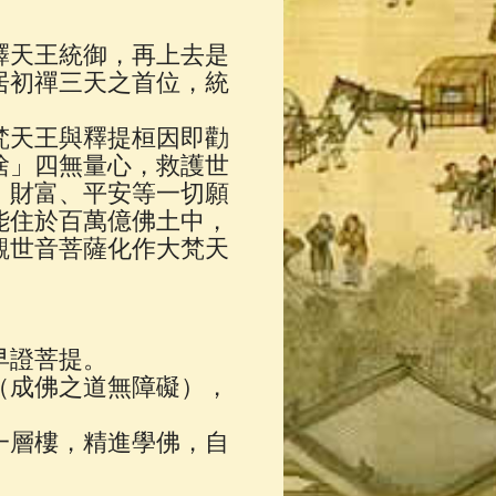
釋天王統御，再上去是
居初禪三天之首位，統
梵天王與釋提桓因即勸
捨」四無量心，救護世
、財富、平安等一切願
能住於百萬億佛土中，
觀世音菩薩化作大梵天
早證菩提。
（成佛之道無障礙），
一層樓，精進學佛，自