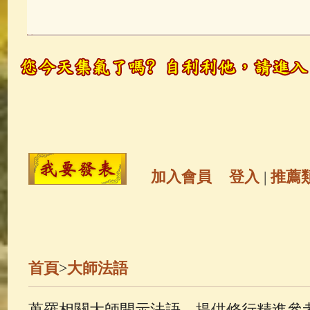
玉曆寶鈔
(236)
地藏經
(225)
觀世音菩薩
(147)
聖救度佛母(綠
高僧故事
(141)
放生護生
(133)
金山活佛
(109)
普陀山南海觀世
加入會員
登入
|
推薦
一切如來心秘密全身舍利寶篋印
釋迦牟尼佛傳
(69)
生活禪
(69)
首頁
>
大師法語
善財童子五十三參
(57)
觀世音
蒐羅相關大師開示法語，提供修行精進參