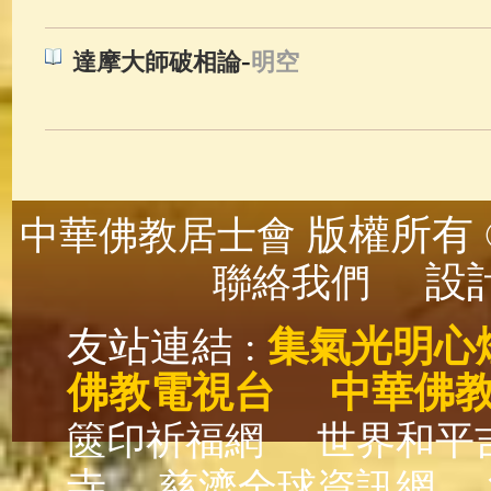
-
達摩大師破相論
明空
版權所有 ©
中華佛教居士會
設計
聯絡我們
友站連結 :
集氣光明心
佛教電視台
中華佛
篋印祈福網
世界和平
寺
慈濟全球資訊網