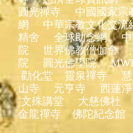
圓光禪寺
中國國家宗
網
中華宗教文化交流
精舍
全球助念網
中
院
世界佛教僧伽會
院
圓光佛學院
MW
勸化堂
靈泉禪寺
慧
山寺
元亨寺
西蓮淨
文殊講堂
大慈佛社
金龍禪寺
佛陀紀念館