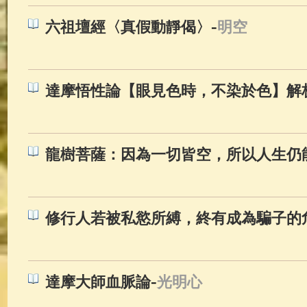
-
六祖壇經〈真假動靜偈〉
明空
達摩悟性論【眼見色時，不染於色】解
龍樹菩薩：因為一切皆空，所以人生仍
修行人若被私慾所縛，終有成為騙子的
-
達摩大師血脈論
光明心