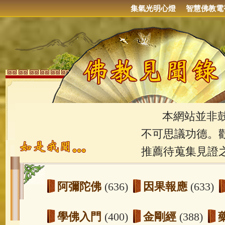
集氣光明心燈
智慧佛教電
本網站並非鼓吹
不可思議功德。
推薦待蒐集見證
阿彌陀佛
(636)
因果報應
(633)
學佛入門
(400)
金剛經
(388)