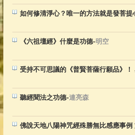
如何修清淨心？唯一的方法就是發菩提
-
《六祖壇經》什麼是功德
明空
受持不可思議的《普賢菩薩行願品》！ 
-
聽經聞法之功德
連亮森
佛說天地八陽神咒經殊勝無比感應事例 文/g