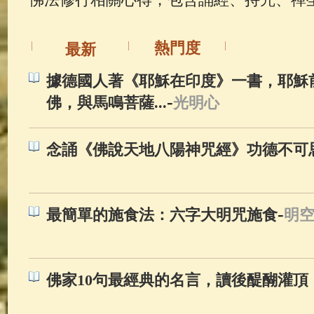
佛典故事
(37)
佛說療痔(腫瘤)
熱門度
最新
據德國人著《耶穌在印度》一書，耶穌
-
佛，與馬鳴菩薩...
光明心
念誦《佛說天地八陽神咒經》功德不可
-
最簡單的施食法：六字大明咒施食
明
佛家10句最經典的名言，讀後醍醐灌頂