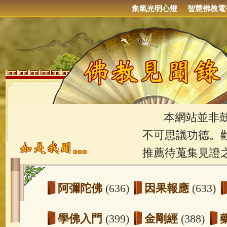
集氣光明心燈
智慧佛教電
本網站並非鼓吹
不可思議功德。
推薦待蒐集見證
阿彌陀佛
(636)
因果報應
(633)
學佛入門
(399)
金剛經
(388)