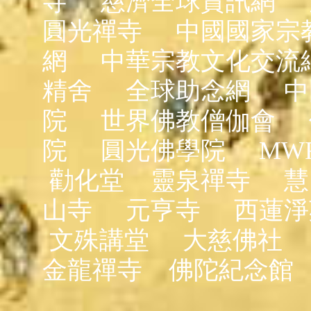
寺
慈濟全球資訊網
圓光禪寺
中國國家宗
網
中華宗教文化交流
精舍
全球助念網
中
院
世界佛教僧伽會
院
圓光佛學院
MW
勸化堂
靈泉禪寺
慧
山寺
元亨寺
西蓮淨
文殊講堂
大慈佛社
金龍禪寺
佛陀紀念館