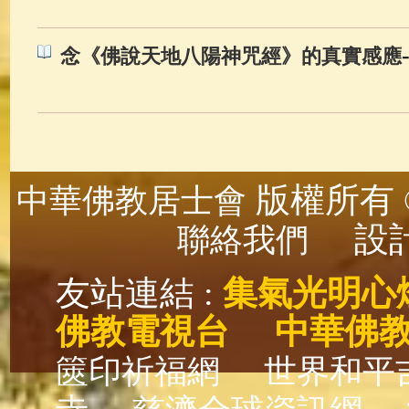
念《佛說天地八陽神咒經》的真實感應
版權所有 ©
中華佛教居士會
設計
聯絡我們
友站連結 :
集氣光明心
佛教電視台
中華佛
篋印祈福網
世界和平