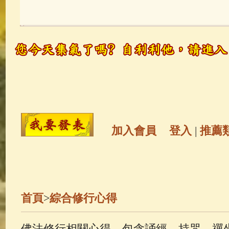
玉曆寶鈔
(236)
地藏經
(225)
觀世音菩薩
(146)
聖救度佛母(綠
高僧故事
(142)
放生護生
(133)
金山活佛
(109)
普陀山南海觀世
加入會員
登入
|
推薦
一切如來心秘密全身舍利寶篋印
生活禪
(70)
釋迦牟尼佛傳
(69)
首頁
>
綜合修行心得
善財童子五十三參
(57)
觀世音
佛法修行相關心得，包含誦經、持咒、禪