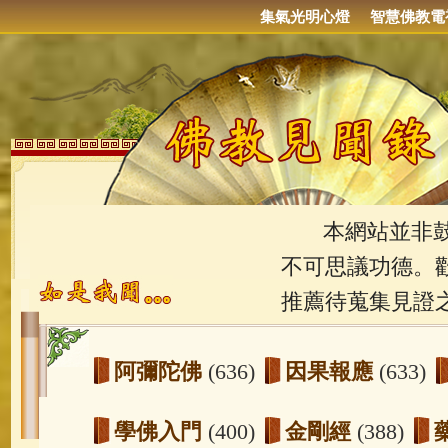
集氣光明心燈
智慧佛教電
本網站並非鼓吹
不可思議功德。
推薦待蒐集見證
阿彌陀佛
(636)
因果報應
(633)
學佛入門
(400)
金剛經
(388)