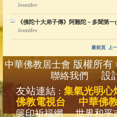
Jennifer
《佛陀十大弟子傳》阿難陀－多聞第一(3
Jennifer
最前頁
上
版權所有 ©
中華佛教居士會
設計
聯絡我們
友站連結 :
集氣光明心
佛教電視台
中華佛
篋印祈福網
世界和平