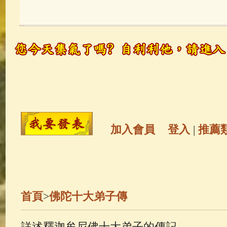
玉曆寶鈔
(236)
地藏經
(225)
觀世音菩薩
(147)
聖救度佛母(綠
高僧故事
(142)
放生護生
(133)
金山活佛
(109)
普陀山南海觀世
加入會員
登入
|
推薦
一切如來心秘密全身舍利寶篋印
生活禪
(70)
釋迦牟尼佛傳
(69)
首頁
>
佛陀十大弟子傳
善財童子五十三參
(57)
觀世音
詳述釋迦牟尼佛十大弟子的傳記