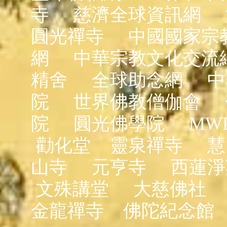
寺
慈濟全球資訊網
圓光禪寺
中國國家宗
網
中華宗教文化交流
精舍
全球助念網
中
院
世界佛教僧伽會
院
圓光佛學院
MW
勸化堂
靈泉禪寺
慧
山寺
元亨寺
西蓮淨
文殊講堂
大慈佛社
金龍禪寺
佛陀紀念館