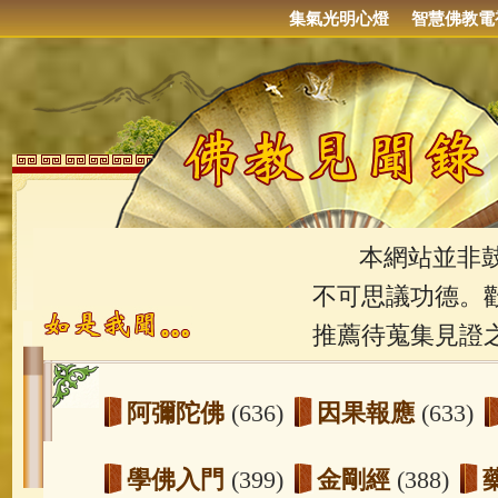
集氣光明心燈
智慧佛教電
本網站並非鼓吹
不可思議功德。
推薦待蒐集見證
阿彌陀佛
(636)
因果報應
(633)
學佛入門
(399)
金剛經
(388)