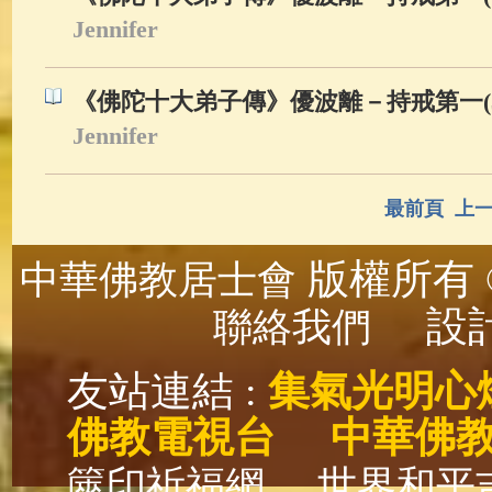
Jennifer
《佛陀十大弟子傳》優波離－持戒第一(3
Jennifer
最前頁
上
版權所有 ©
中華佛教居士會
設計
聯絡我們
友站連結 :
集氣光明心
佛教電視台
中華佛
篋印祈福網
世界和平