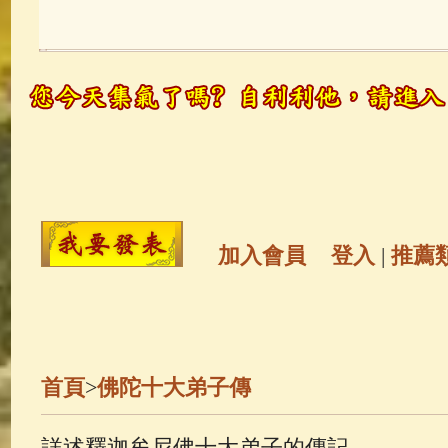
玉曆寶鈔
(236)
地藏經
(225)
觀世音菩薩
(146)
聖救度佛母(綠
高僧故事
(142)
放生護生
(133)
金山活佛
(109)
普陀山南海觀世
加入會員
登入
|
推薦
一切如來心秘密全身舍利寶篋印
生活禪
(70)
釋迦牟尼佛傳
(69)
首頁
>
佛陀十大弟子傳
善財童子五十三參
(57)
觀世音
詳述釋迦牟尼佛十大弟子的傳記