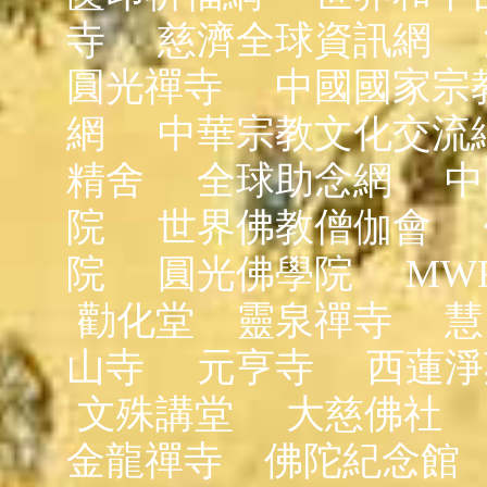
寺
慈濟全球資訊網
圓光禪寺
中國國家宗
網
中華宗教文化交流
精舍
全球助念網
中
院
世界佛教僧伽會
院
圓光佛學院
MW
勸化堂
靈泉禪寺
慧
山寺
元亨寺
西蓮淨
文殊講堂
大慈佛社
金龍禪寺
佛陀紀念館