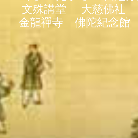
文殊講堂
大慈佛社
金龍禪寺
佛陀紀念館