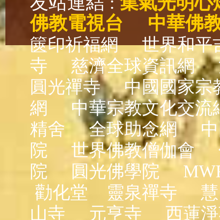
友站連結 :
集氣光明心
佛教電視台
中華佛
篋印祈福網
世界和平
寺
慈濟全球資訊網
圓光禪寺
中國國家宗
網
中華宗教文化交流
精舍
全球助念網
中
院
世界佛教僧伽會
院
圓光佛學院
MW
勸化堂
靈泉禪寺
慧
山寺
元亨寺
西蓮淨