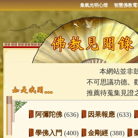
集氣光明心燈
智慧佛教電
本網站並非鼓吹
不可思議功德。
推薦待蒐集見證
阿彌陀佛
(636)
因果報應
(633)
學佛入門
(400)
金剛經
(388)