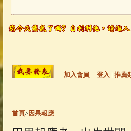
玉曆寶鈔
(236)
地藏經
(225)
觀世音菩薩
(147)
聖救度佛母(綠
高僧故事
(141)
放生護生
(133)
金山活佛
(109)
普陀山南海觀世
加入會員
登入
|
推薦
一切如來心秘密全身舍利寶篋印
釋迦牟尼佛傳
(69)
生活禪
(69)
首頁
>
因果報應
善財童子五十三參
(57)
觀世音