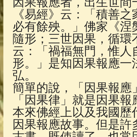
因果報應者，出生世間
佛典故事
(37)
佛說療痔(腫瘤)
《易經》云：「積善之
必有餘殃。」佛家《涅
隨形；三世因果，循環
云：「禍福無門，惟人
形。」是知因果報應一
弘。
簡單的說，「因果報應
「因果律」就是因果報
本來佛經上以及我國歷
因果報應故事。但是許
古書，既使讀了，也常