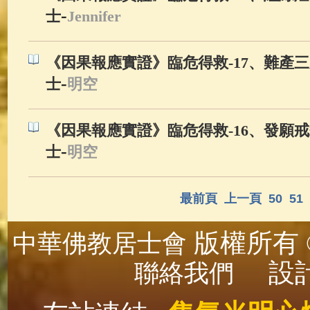
-
士
Jennifer
《因果報應實證》臨危得救-17、難產三
-
士
明空
《因果報應實證》臨危得救-16、發願戒
-
士
明空
最前頁
上一頁
50
51
版權所有 ©
中華佛教居士會
設計
聯絡我們