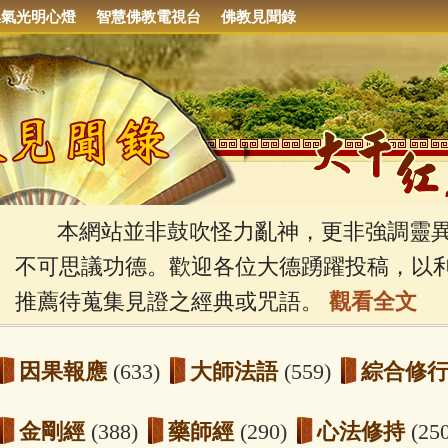
集氣光明心燈
智慧佛教電視台
佛教見聞錄
本網站並非鼓吹怪力亂神，更非強調靈異
不可思議功德。歡迎各位大德踴躍投稿，以
推薦待蒐集見證之經典或咒語。
觀看全文
因果報應
(633)
大師法語
(559)
綜合修
金剛經
(388)
藥師經
(290)
心法修持
(25