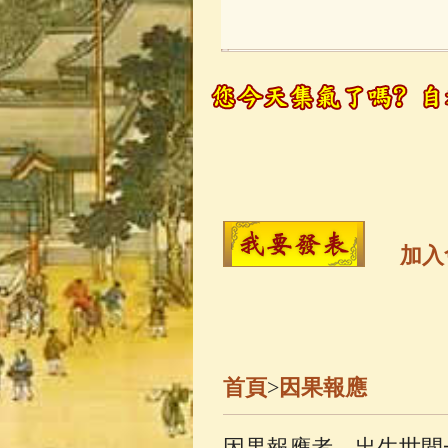
玉曆寶鈔
(236)
觀世音菩薩
(14
高僧故事
(141)
金山活佛
(109)
加入
一切如來心秘
釋迦牟尼佛傳
(
首頁
>
因果報應
善財童子五十
因果報應者，出生世間