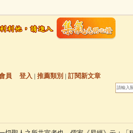
地藏經
(225)
臨終助念
(190)
文殊菩薩
(
7)
聖救度佛母(綠度母)
(144)
動物念佛往
放生護生
(133)
戒除邪淫
(129)
佛陀十
普陀山南海觀世音菩薩
(84)
會員
登入
|
推薦類別
|
訂閱新文章
密全身舍利寶篋印陀羅尼經
(81)
六字大明咒
(
69)
生活禪
(69)
大梵天王（四面佛）感應
三參
(57)
觀世音菩薩普門品
(54)
蓮花生大
一切聖人之所共宣者也。儒家《易經》云：「