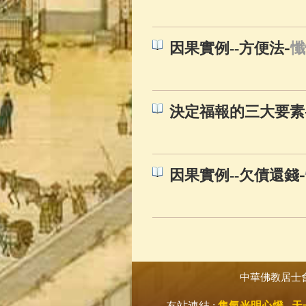
-
因果實例--方便法
懺
決定福報的三大要素
-
因果實例--欠債還錢
中華佛教居士
友站連結 :
集氣光明心燈
天