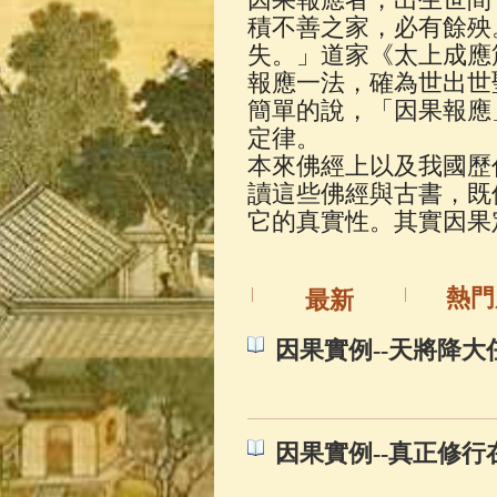
佛典故事
(37)
積不善之家，必有餘殃
失。」道家《太上成應
報應一法，確為世出世
簡單的說，「因果報應
定律。
本來佛經上以及我國歷
讀這些佛經與古書，既
它的真實性。其實因果
熱門
最新
因果實例--天將降大
因果實例--真正修