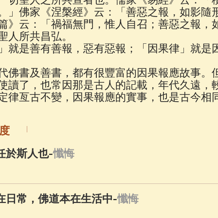
佛說療痔(腫瘤)病經
(27)
助念機 App
(3)
。」佛家《涅槃經》云：「善惡之報，如影隨
篇》云：「禍福無門，惟人自召；善惡之報，
聖人所共昌弘。
」就是善有善報，惡有惡報；「因果律」就是
代佛書及善書，都有很豐富的因果報應故事。
使讀了，也常因那是古人的記載，年代久遠，
定律亙古不變，因果報應的實事，也是古今相
度
-
任於斯人也
懺悔
-
行在日常，佛道本在生活中
懺悔