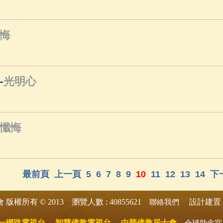
悔
-
光明心
懺悔
最前頁
上一頁
5
6
7
8
9
10
11
12
13
14
下
版權所有 © 2013 瀏覽人數 : 40855621
設計建置 
會
聯絡我們
一網路電視台
智慧佛教電視台
中華佛教居士會