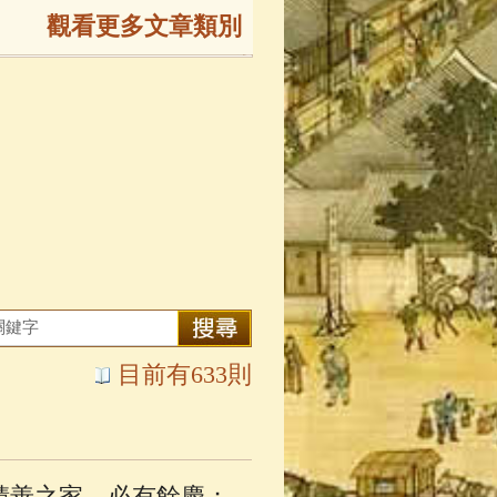
觀看更多文章類別
165)
生
(143)
大弟子傳
(127)
81)
大悲咒
(72)
目前有633則
錄
(61)
士
(47)
積善之家，必有餘慶；