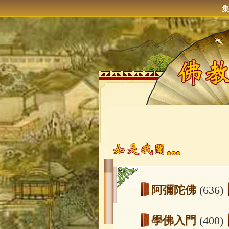
阿彌陀佛
(636)
學佛入門
(400)