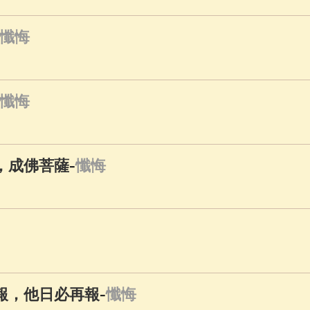
懺悔
懺悔
-
，成佛菩薩
懺悔
-
圖報，他日必再報
懺悔